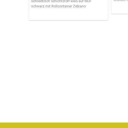
Schreibtisch Schichtstoff weiß auf MDF
schwarz mit Rollcontainer Zebrano