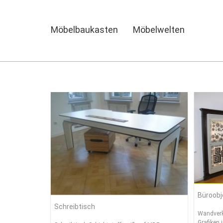
MENU
MENU
Möbelbaukasten
Möbelwelten
HOME
MÖBELBAUKASTEN
MÖBELWELTEN
PHILOSOPHIE
KONTAKT
Büroobj
Schreibtisch
Wandverk
Grafiken 