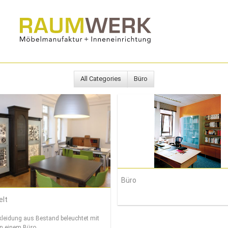
All Categories
Büro
Büro
elt
leidung aus Bestand beleuchtet mit
in einem Büro