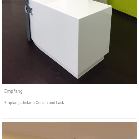
Empfang
Empfangstheke in Corean und Lack