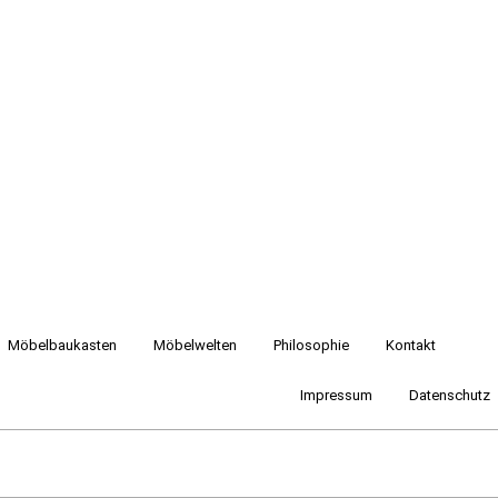
Möbelbaukasten
Möbelwelten
Philosophie
Kontakt
Impressum
Datenschutz
2016 raumwerk-manufaktur
+49 171 4 77 27 93