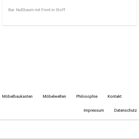
Bar Nußbaum mit Front in Stoff
Möbelbaukasten
Möbelwelten
Philosophie
Kontakt
Impressum
Datenschutz
2016 raumwerk-manufaktur
+49 171 4 77 27 93