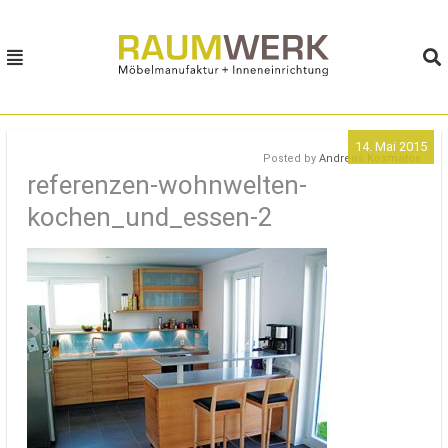
MENU
MENU
HOME
14. Mai 2015
MÖBELBAUKASTEN
Posted by
Andreas Kosmatos
referenzen-wohnwelten-
MÖBELWELTEN
kochen_und_essen-2
PHILOSOPHIE
KONTAKT