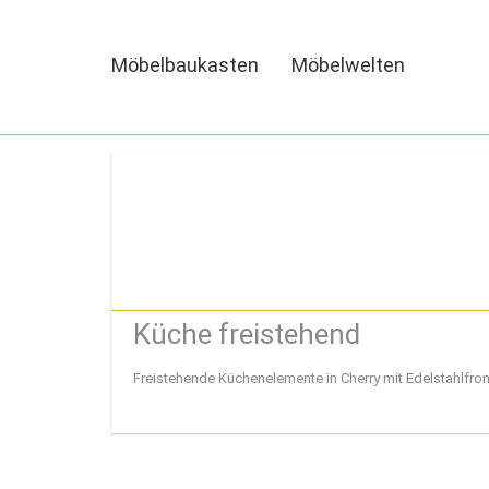
MENU
MENU
Möbelbaukasten
Möbelwelten
HOME
MÖBELBAUKASTEN
MÖBELWELTEN
PHILOSOPHIE
KONTAKT
Küche freistehend
Freistehende Küchenelemente in Cherry mit Edelstahlfro